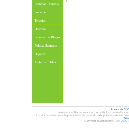
Atencion Primaria
Sociedad
Terapias
Derecho
Factores De Riesgo
Politica Sanitaria
Deportes
Actividad Fisica
Acerca de SII
Investigación+Documentación S.A. edita los contenidos cien
Los documentos que integran la base de datos de
saludpublica.com
son provi
Noti
Copyright saludpublica© 1999-2026, 