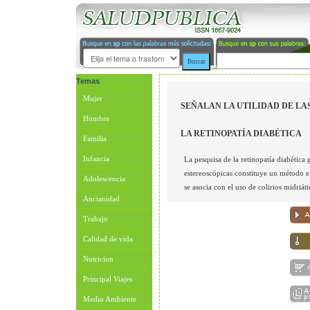
Temas
Mujer
SEÑALAN LA UTILIDAD DE LAS
Hombre
LA RETINOPATÍA DIABÉTICA
Familia
Infancia
La pesquisa de la retinopatía diabética 
estereoscópicas constituye un método ef
Adolescencia
se asocia con el uso de colirios midriáti
Ancianidad
Trabajo
Calidad de vida
Nutricion
Principal Viajes
Medio Ambiente