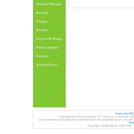
Atencion Primaria
Sociedad
Terapias
Derecho
Factores De Riesgo
Politica Sanitaria
Deportes
Actividad Fisica
Acerca de SII
Investigación+Documentación S.A. edita los contenidos cien
Los documentos que integran la base de datos de
saludpublica.com
son provi
Noti
Copyright saludpublica© 1999-2026, 