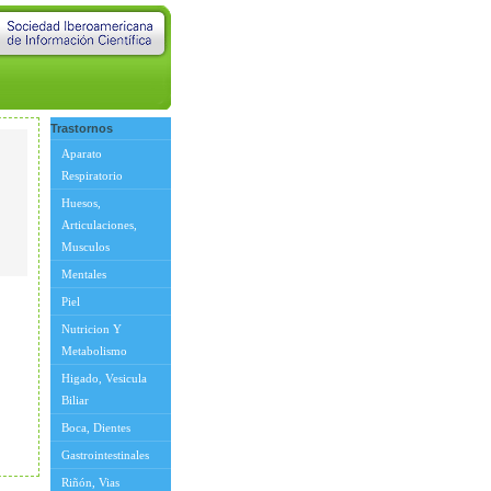
Trastornos
Aparato
Respiratorio
Huesos,
Articulaciones,
Musculos
Mentales
Piel
Nutricion Y
Metabolismo
Higado, Vesicula
Biliar
Boca, Dientes
Gastrointestinales
Riñón, Vias