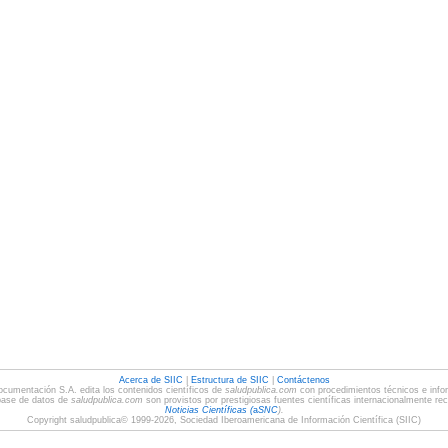
Acerca de SIIC
|
Estructura de SIIC
|
Contáctenos
ocumentación S.A. edita los contenidos científicos de
saludpublica.com
con procedimientos técnicos e infor
base de datos de
saludpublica.com
son provistos por prestigiosas fuentes científicas internacionalmente re
Noticias Científicas (
a
SNC
).
Copyright saludpublica© 1999-2026, Sociedad Iberoamericana de Información Científica (SIIC)