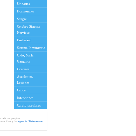
Urinarias
Hormonales
Sangre
Cerebro Sistema
Nervioso
Embarazo
Sistema Inmunitario
Oido, Nariz,
Garganta
Oculares
Accidentes,
Lesiones
Cancer
Infecciones
Cardiovasculares
máticos propios.
conocidas y la
agencia
Sistema de