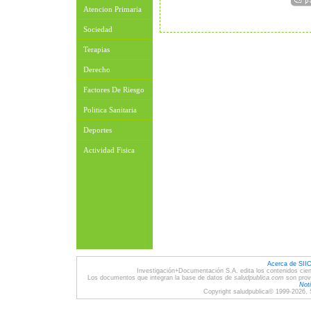
Atencion Primaria
Sociedad
Terapias
Derecho
Factores De Riesgo
Politica Sanitaria
Deportes
Actividad Fisica
Acerca de SII
Investigación+Documentación S.A. edita los contenidos cien
Los documentos que integran la base de datos de
saludpublica.com
son provi
Noti
Copyright saludpublica© 1999-2026, 