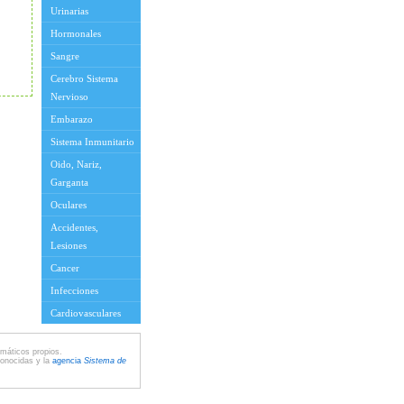
Urinarias
Hormonales
Sangre
Cerebro Sistema
Nervioso
Embarazo
Sistema Inmunitario
Oido, Nariz,
Garganta
Oculares
Accidentes,
Lesiones
Cancer
Infecciones
Cardiovasculares
máticos propios.
conocidas y la
agencia
Sistema de