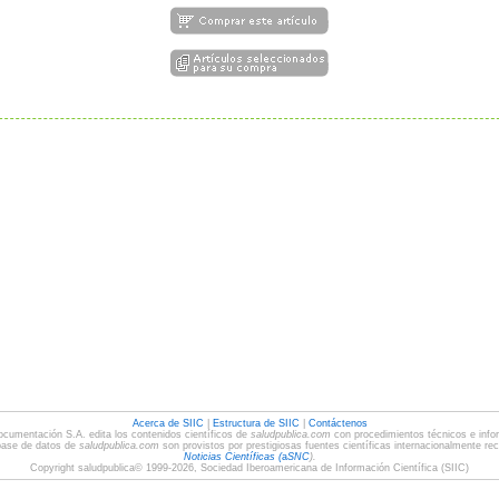
Acerca de SIIC
|
Estructura de SIIC
|
Contáctenos
ocumentación S.A. edita los contenidos científicos de
saludpublica.com
con procedimientos técnicos e infor
base de datos de
saludpublica.com
son provistos por prestigiosas fuentes científicas internacionalmente re
Noticias Científicas (
a
SNC
).
Copyright saludpublica© 1999-2026, Sociedad Iberoamericana de Información Científica (SIIC)