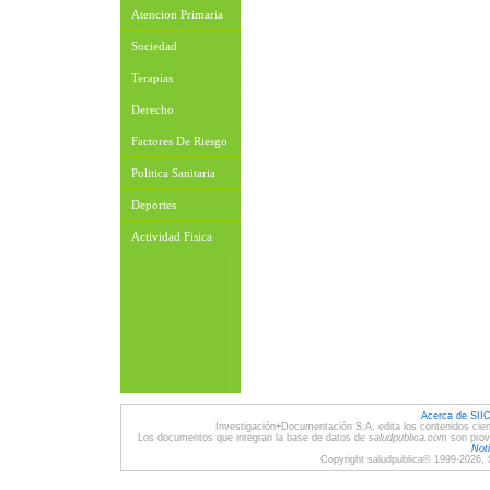
Atencion Primaria
Sociedad
Terapias
Derecho
Factores De Riesgo
Politica Sanitaria
Deportes
Actividad Fisica
Acerca de SII
Investigación+Documentación S.A. edita los contenidos cien
Los documentos que integran la base de datos de
saludpublica.com
son provi
Noti
Copyright saludpublica© 1999-2026, 