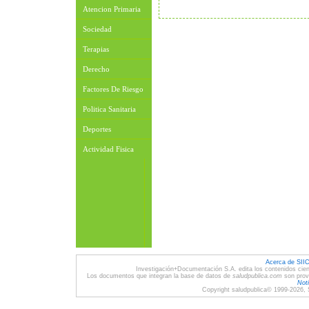
Atencion Primaria
Sociedad
Terapias
Derecho
Factores De Riesgo
Politica Sanitaria
Deportes
Actividad Fisica
Acerca de SII
Investigación+Documentación S.A. edita los contenidos cien
Los documentos que integran la base de datos de
saludpublica.com
son provi
Noti
Copyright saludpublica© 1999-2026, 