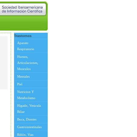
Trastornos
Aparato
Respiratorio
Huesos,
Articulaciones,
Musculos
Mentales
Piel
Nutricion Y
Metabolismo
Higado, Vesicula
Biliar
Boca, Dientes
Gastrointestinales
Riñón, Vias