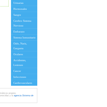
Urinarias
Hormonales
Sangre
Cerebro Sistema
Nervioso
Embarazo
Sistema Inmunitario
Oido, Nariz,
Garganta
Oculares
Accidentes,
Lesiones
Cancer
Infecciones
Cardiovasculares
máticos propios.
conocidas y la
agencia
Sistema de