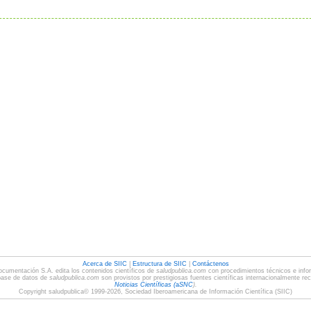
Acerca de SIIC
|
Estructura de SIIC
|
Contáctenos
ocumentación S.A. edita los contenidos científicos de
saludpublica.com
con procedimientos técnicos e infor
base de datos de
saludpublica.com
son provistos por prestigiosas fuentes científicas internacionalmente re
Noticias Científicas (
a
SNC
).
Copyright saludpublica© 1999-2026, Sociedad Iberoamericana de Información Científica (SIIC)