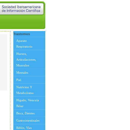
Trastornos
Aparato
Respiratorio
Huesos,
Articulaciones,
Musculos
Mentales
Piel
Nutricion Y
Metabolismo
Higado, Vesicula
Biliar
Boca, Dientes
Gastrointestinales
Riñón, Vias