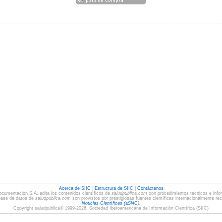
Acerca de SIIC
|
Estructura de SIIC
|
Contáctenos
ocumentación S.A. edita los contenidos científicos de
saludpublica.com
con procedimientos técnicos e infor
base de datos de
saludpublica.com
son provistos por prestigiosas fuentes científicas internacionalmente re
Noticias Científicas (
a
SNC
).
Copyright saludpublica© 1999-2026, Sociedad Iberoamericana de Información Científica (SIIC)