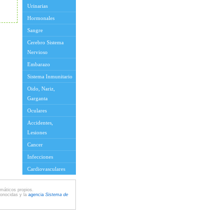
Urinarias
Hormonales
Sangre
Cerebro Sistema
Nervioso
Embarazo
Sistema Inmunitario
Oido, Nariz,
Garganta
Oculares
Accidentes,
Lesiones
Cancer
Infecciones
Cardiovasculares
máticos propios.
conocidas y la
agencia
Sistema de