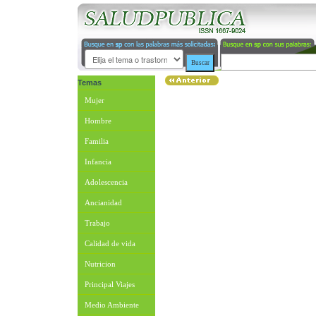
Temas
Mujer
Hombre
Familia
Infancia
Adolescencia
Ancianidad
Trabajo
Calidad de vida
Nutricion
Principal Viajes
Medio Ambiente