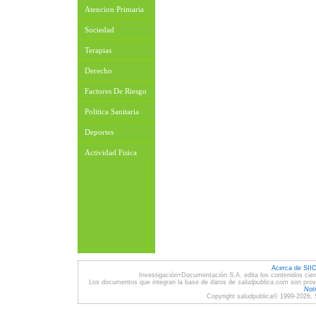
Atencion Primaria
Sociedad
Terapias
Derecho
Factores De Riesgo
Politica Sanitaria
Deportes
Actividad Fisica
Acerca de SII
Investigación+Documentación S.A. edita los contenidos cien
Los documentos que integran la base de datos de
saludpublica.com
son provi
Noti
Copyright saludpublica© 1999-2026, 