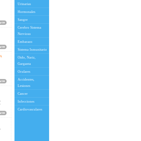
Urinarias
Hormonales
Sangre
Cerebro Sistema
Nervioso
Embarazo
Sistema Inmunitario
A
Oido, Nariz,
Garganta
Oculares
Accidentes,
Lesiones
Cancer
,
Infecciones
a
Cardiovasculares
,