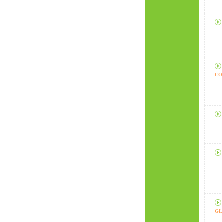
CO
GL