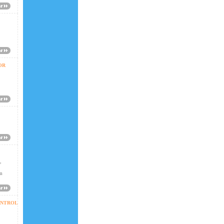
OR
,
en
ONTROL