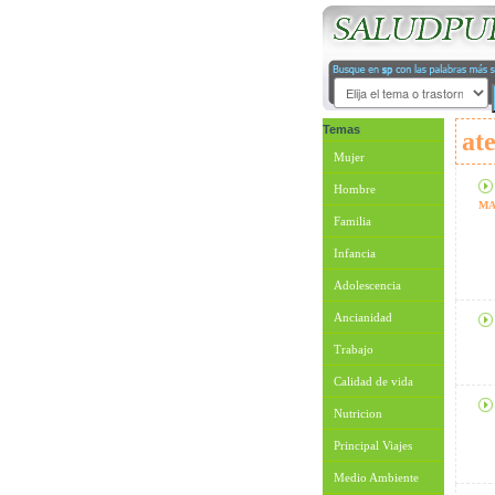
Temas
at
Mujer
Hombre
MA
Familia
Infancia
Adolescencia
Ancianidad
Trabajo
Calidad de vida
Nutricion
Principal Viajes
Medio Ambiente