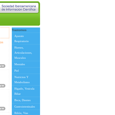
Trastornos
Aparato
Respiratorio
TOS
Huesos,
Articulaciones,
Musculos
Mentales
Piel
Nutricion Y
Metabolismo
Higado, Vesicula
Biliar
Boca, Dientes
Gastrointestinales
Riñón, Vias