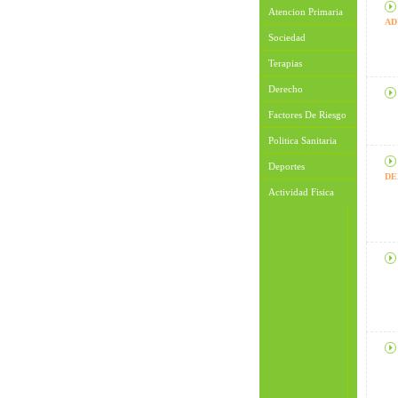
Atencion Primaria
AD
Sociedad
Terapias
Derecho
Factores De Riesgo
Politica Sanitaria
Deportes
DE
Actividad Fisica