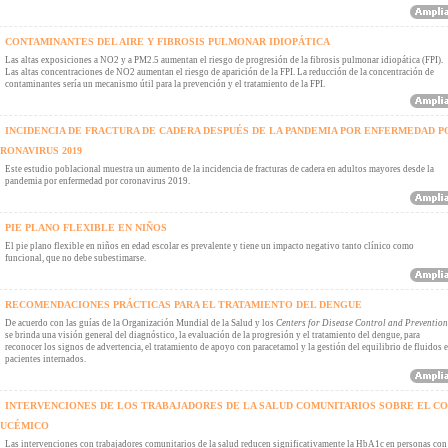
CONTAMINANTES DEL AIRE Y FIBROSIS PULMONAR IDIOPÁTICA
Las altas exposiciones a NO2 y a PM2.5 aumentan el riesgo de progresión de la fibrosis pulmonar idiopática (FPI).
Las altas concentraciones de NO2 aumentan el riesgo de aparición de la FPI. La reducción de la concentración de
contaminantes sería un mecanismo útil para la prevención y el tratamiento de la FPI.
INCIDENCIA DE FRACTURA DE CADERA DESPUÉS DE LA PANDEMIA POR ENFERMEDAD P
RONAVIRUS 2019
Este estudio poblacional muestra un aumento de la incidencia de fracturas de cadera en adultos mayores desde la
pandemia por enfermedad por coronavirus 2019.
PIE PLANO FLEXIBLE EN NIÑOS
El pie plano flexible en niños en edad escolar es prevalente y tiene un impacto negativo tanto clínico como
funcional, que no debe subestimarse.
RECOMENDACIONES PRÁCTICAS PARA EL TRATAMIENTO DEL DENGUE
De acuerdo con las guías de la Organización Mundial de la Salud y los
Centers for Disease Control and Prevention
se brinda una visión general del diagnóstico, la evaluación de la progresión y el tratamiento del dengue, para
reconocer los signos de advertencia, el tratamiento de apoyo con paracetamol y la gestión del equilibrio de fluidos 
pacientes internados.
INTERVENCIONES DE LOS TRABAJADORES DE LA SALUD COMUNITARIOS SOBRE EL C
UCÉMICO
Las intervenciones con trabajadores comunitarios de la salud reducen significativamente la HbA1c en personas con