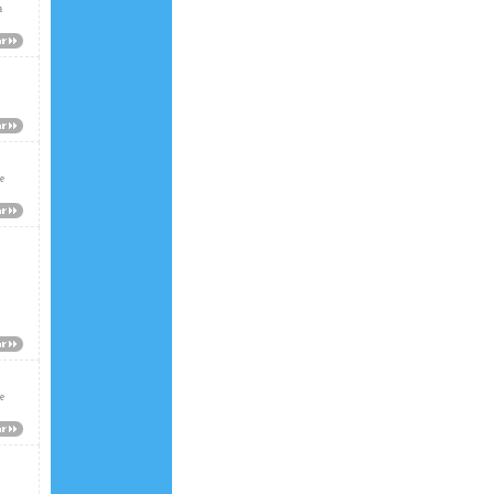
a
de
te