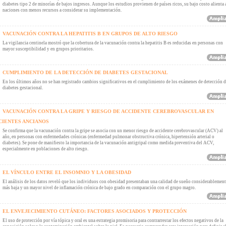
diabetes tipo 2 de minorías de bajos ingresos. Aunque los estudios provienen de países ricos, su bajo costo alienta 
naciones con menos recursos a considerar su implementación.
VACUNACIÓN CONTRA LA HEPATITIS B EN GRUPOS DE ALTO RIESGO
La vigilancia centinela mostró que la cobertura de la vacunación contra la hepatitis B es reducidas en personas con
mayor susceptibilidad y en grupos prioritarios.
CUMPLIMIENTO DE LA DETECCIÓN DE DIABETES GESTACIONAL
En los últimos años no se han registrado cambios significativos en el cumplimiento de los exámenes de detección 
diabetes gestacional.
VACUNACIÓN CONTRA LA GRIPE Y RIESGO DE ACCIDENTE CEREBROVASCULAR EN
CIENTES ANCIANOS
Se confirma que la vacunación contra la gripe se asocia con un menor riesgo de accidente cerebrovascular (ACV) al
año, en personas con enfermedades crónicas (enfermedad pulmonar obstructiva crónica, hipertensión arterial o
diabetes). Se pone de manifiesto la importancia de la vacunación antigripal como medida preventiva del ACV,
especialmente en poblaciones de alto riesgo.
EL VÍNCULO ENTRE EL INSOMNIO Y LA OBESIDAD
El análisis de los datos reveló que los individuos con obesidad presentaban una calidad de sueño considerablemen
más baja y un mayor nivel de inflamación crónica de bajo grado en comparación con el grupo magro.
EL ENVEJECIMIENTO CUTÁNEO: FACTORES ASOCIADOS Y PROTECCIÓN
El uso de protección por vía tópica y oral es una estrategia promisoria para contrarrestar los efectos negativos de la