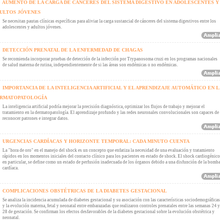
AUMENTO DE LA CARGA DE CÁNCERES DEL SISTEMA DIGESTIVO EN ADOLESCENTES Y
ULTOS JÓVENES
Se necesitan pautas clínicas específicas para aliviar la carga sustancial de cánceres del sistema digestivos entre los
adolescentes y adultos jóvenes.
DETECCIÓN PRENATAL DE LA ENFERMEDAD DE CHAGAS
Se recomienda incorporar pruebas de detección de la infección por Trypanosoma cruzi en los programas nacionales
de salud materna de rutina, independientemente de si las áreas son endémicas o no endémicas.
IMPORTANCIA DE LA INTELIGENCIA ARTIFICIAL Y EL APRENDIZAJE AUTOMÁTICO EN L
RMATOPATOLOGÍA
La inteligencia artificial podría mejorar la precisión diagnóstica, optimizar los flujos de trabajo y mejorar el
tratamiento en la dermatopatología. El aprendizaje profundo y las redes neuronales convolucionales son capaces de
reconocer patrones e integrar datos.
URGENCIAS CARDÍACAS Y HORIZONTE TEMPORAL: CADA MINUTO CUENTA
La "hora de oro" en el manejo del shock es un concepto que enfatiza la necesidad de una evaluación y tratamiento
rápidos en los momentos iniciales del contacto clínico para los pacientes en estado de shock. El shock cardiogénico
en particular, se define como un estado de perfusión inadecuada de los órganos debido a una disfunción de la bomb
cardíaca.
COMPLICACIONES OBSTÉTRICAS DE LA DIABETES GESTACIONAL
Se analiza la incidencia acumulada de diabetes gestacional y su asociación con las características sociodemográficas
y la evolución materna, fetal y neonatal entre embarazadas que realizaron controles prenatales entre las semanas 24 y
28 de gestación. Se confirman los efectos desfavorables de la diabetes gestacional sobre la evolución obstétrica y
neonatal.