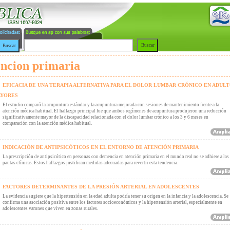
encion primaria
EFICACIA DE UNA TERAPIA ALTERNATIVA PARA EL DOLOR LUMBAR CRÓNICO EN ADUL
YORES
El estudio comparó la acupuntura estándar y la acupuntura mejorada con sesiones de mantenimiento frente a la
atención médica habitual. El hallazgo principal fue que ambos regímenes de acupuntura produjeron una reducción
significativamente mayor de la discapacidad relacionada con el dolor lumbar crónico a los 3 y 6 meses en
comparación con la atención médica habitual.
INDICACIÓN DE ANTIPSICÓTICOS EN EL ENTORNO DE ATENCIÓN PRIMARIA
La prescripción de antipsicótico en personas con demencia en atención primaria en el mundo real no se adhiere a las
pautas clínicas. Estos hallazgos justifican medidas adecuadas para revertir esta tendencia.
FACTORES DETERMINANTES DE LA PRESIÓN ARTERIAL EN ADOLESCENTES
La evidencia sugiere que la hipertensión en la edad adulta podría tener su origen en la infancia y la adolescencia. Se
confirma una asociación positiva entre los factores socioeconómicos y la hipertensión arterial, especialmente en
adolescentes varones que viven en zonas rurales.