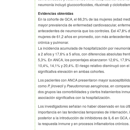
neumonía incluyó glucocorticoides, rituximab y ciclofosfam
Evidencias obtenidas
En la cohorte de GCA, el 66,3% de las mujeres (edad med
mayor prevalencia de enfermedad cardiovascular, enferm
antecedentes de neumonía que los controles. Eel 47,8% 
mujeres de 61,2 años en promedio, con más antecedente
crónica y pulmonar.
La incidencia acumulada de hospitalización por neumoní
a 2 años y 17,6% a 5 años, con diferencias absolutas fren
5,3%. En ANCA, los porcentajes alcanzaron 12,6%, 17,9% 
10,4%, 14,1% y 20,4%. El riesgo relativo disminuyó con e
significativa elevación en ambas cohortes.
Los pacientes con ANCA presentaron mayor susceptibilidad
como
P. jirovecii
y
Pseudomonas aeruginosa
, en comparac
dos grupos las comorbilidades y ciertos tratamientos in
asociación significativa con la hospitalización.
Los investigadores señalan no haber observado en los úl
importancia en las tendencias temporales de internación, 
posterior a la introducción de inhibidores de IL-6 en GCA, 
la respuesta inmune y en procesos inflamatorios crónicos.