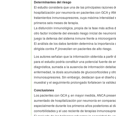
Determinantes del riesgo
El estudio considera que una de las principales razones d
hospitalización por neumonía en pacientes con GCA y ANC
tratamientos inmunosupresores, cuya máxima intensidad s
primeros seis meses de terapia.
La disfunción inmunológica, propia de la fase más activa 
otro factor incidente del elevado riesgo inicial de neumon
juego la defensa del sistema inmune frente a microorgan
El análisis de los datos también determina la importancia 
dirigida contra
P. jiroveciien
en pacientes de alto riesgo.
Los autores señalan que la información obtenida a partir de
para el estudio podría constituir una potencial fuente de err
diagnóstica, sumada a la ausencia de información detallad
enfermedad, la dosis acumulada de glucocorticoides y otr
inmunosupresores. Sin embargo, destacan que el diseño p
muestral y el seguimiento prolongado fortalecen la validez
Conclusiones
Los pacientes con GCA y, en mayor medida, ANCA present
aumentado de hospitalización por neumonía en comparaci
especialmente durante los primeros años posteriores al d
comorbilidades y el uso reciente de terapias inmunosupres
El conjunto de los hallazgos refuerzan la necesidad de una