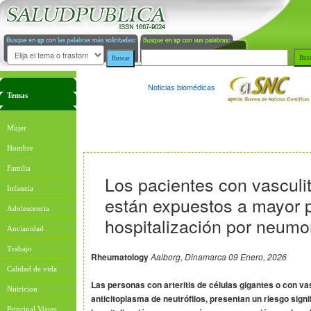
Noticias biomédicas
Temas
Mujer
Hombre
Familia
Los pacientes con vasculit
Infancia
están expuestos a mayor p
Adolescencia
hospitalización por neumo
Ancianidad
Trabajo
Rheumatology
Aalborg, Dinamarca 09 Enero, 2026
Calidad de vida
Las personas con arteritis de células gigantes o con va
Nutricion
anticitoplasma de neutrófilos, presentan un riesgo sig
Principal Viajes