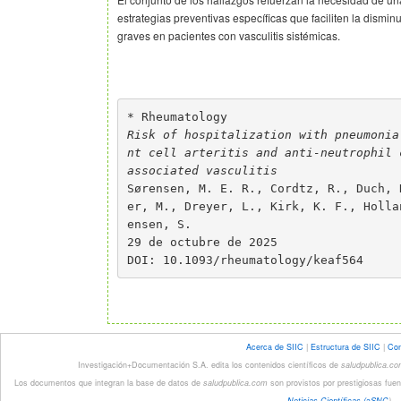
estrategias preventivas específicas que faciliten la dismin
graves en pacientes con vasculitis sistémicas.
* Rheumatology
Risk of hospitalization with pneumonia
nt cell arteritis and anti-neutrophil 
associated vasculitis
Sørensen, M. E. R., Cordtz, R., Duch, 
er, M., Dreyer, L., Kirk, K. F., Holla
ensen, S.
29 de octubre de 2025
DOI: 10.1093/rheumatology/keaf564
Acerca de SIIC
|
Estructura de SIIC
|
Con
Investigación+Documentación S.A. edita los contenidos científicos de
saludpublica.c
Los documentos que integran la base de datos de
saludpublica.com
son provistos por prestigiosas fuen
Noticias Científicas (
a
SNC
).