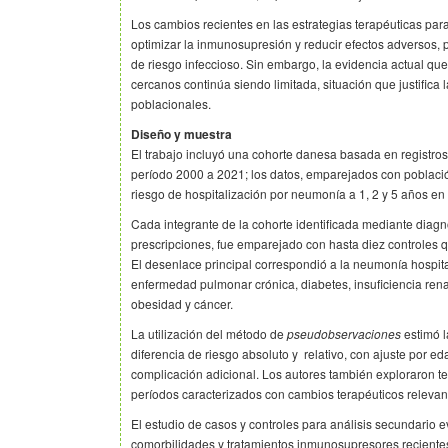
Los cambios recientes en las estrategias terapéuticas p
optimizar la inmunosupresión y reducir efectos adversos, p
de riesgo infeccioso. Sin embargo, la evidencia actual qu
cercanos continúa siendo limitada, situación que justifica
poblacionales.
Diseño y muestra
El trabajo incluyó una cohorte danesa basada en registros
período 2000 a 2021; los datos, emparejados con població
riesgo de hospitalización por neumonía a 1, 2 y 5 años 
Cada integrante de la cohorte identificada mediante diagnó
prescripciones, fue emparejado con hasta diez controles
El desenlace principal correspondió a la neumonía hospit
enfermedad pulmonar crónica, diabetes, insuficiencia ren
obesidad y cáncer.
La utilización del método de
pseudobservaciones
estimó l
diferencia de riesgo absoluto y relativo, con ajuste por e
complicación adicional. Los autores también exploraron t
períodos caracterizados con cambios terapéuticos relevan
El estudio de casos y controles para análisis secundario e
comorbilidades y tratamientos inmunosupresores recientes;