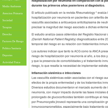
hospitalización por neumonía en comparación con la po
durante los primeros años posteriores al diagnóstico.
Medio Ambiente
El artículo publicado en la revista
Rheumatology
* evalúa 
Atencion Primaria
hospitalización por neumonía en pacientes con arteritis d
Sociedad
vasculitis asociadas a anticuerpos anticitoplasma de neutr
precisar la magnitud del riesgo asociado a dichas enferm
Terapias
El estudio analiza casos obtenidos del Registro Nacional
Derecho
(Danish National Patient Registry)
diagnosticados entre 2
Factores De Riesgo
temporal del riesgo en su relación con tratamientos inmu
Politica Sanitaria
Los autores indican que tanto la ACG como la ANCA pres
Deportes
riesgo de hospitalización por neumonía al año, a los dos y
y que la presencia de comorbilidades y el tratamiento in
Actividad Fisica
riesgo, lo que resalta la necesidad de implementar estrate
Inflamación sistémica e infecciones
Las vasculitis sistémicas están asociadas con el riesgo a
efectos de la propia enfermedad y de los tratamientos in
Diversos estudios documentaron el marcado aumento de in
neumonía, con mayor impacto durante las fases iniciales 
prolongado de glucocorticoides también contribuye al rie
por Pneumocystis jirovecii representa una complicación g
inmunocomprometidos, especialmente bajo tratamiento con