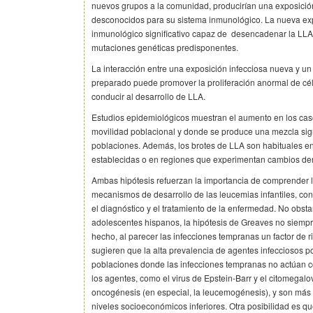
nuevos grupos a la comunidad, producirían una exposició
desconocidos para su sistema inmunológico. La nueva exp
inmunológico significativo capaz de desencadenar la LL
mutaciones genéticas predisponentes.
La interacción entre una exposición infecciosa nueva y u
preparado puede promover la proliferación anormal de cél
conducir al desarrollo de LLA.
Estudios epidemiológicos muestran el aumento en los cas
movilidad poblacional y donde se produce una mezcla sign
poblaciones. Además, los brotes de LLA son habituales 
establecidas o en regiones que experimentan cambios de
Ambas hipótesis refuerzan la importancia de comprender lo
mecanismos de desarrollo de las leucemias infantiles, con 
el diagnóstico y el tratamiento de la enfermedad. No obstan
adolescentes hispanos, la hipótesis de Greaves no siempr
hecho, al parecer las infecciones tempranas un factor de r
sugieren que la alta prevalencia de agentes infecciosos po
poblaciones donde las infecciones tempranas no actúan co
los agentes, como el virus de Epstein-Barr y el citomegalo
oncogénesis (en especial, la leucemogénesis), y son má
niveles socioeconómicos inferiores. Otra posibilidad es qu