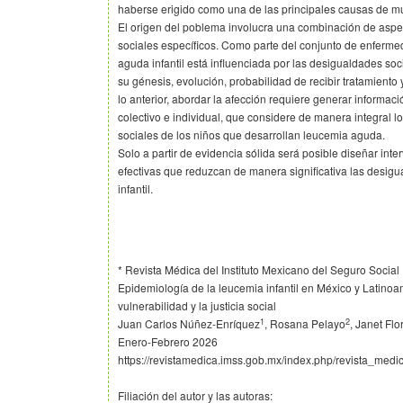
haberse erigido como una de las principales causas de mu
El origen del poblema involucra una combinación de aspec
sociales específicos. Como parte del conjunto de enferm
aguda infantil está influenciada por las desigualdades soc
su génesis, evolución, probabilidad de recibir tratamiento 
lo anterior, abordar la afección requiere generar informació
colectivo e individual, que considere de manera integral 
sociales de los niños que desarrollan leucemia aguda.
Solo a partir de evidencia sólida será posible diseñar inte
efectivas que reduzcan de manera significativa las desigu
infantil.
* Revista Médica del Instituto Mexicano del Seguro Social
Epidemiología de la leucemia infantil en México y Latinoam
vulnerabilidad y la justicia social
1
2
Juan Carlos Núñez-Enríquez
, Rosana Pelayo
, Janet Fl
Enero-Febrero 2026
https://revistamedica.imss.gob.mx/index.php/revista_medi
Filiación del autor y las autoras: