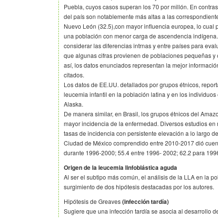
Puebla, cuyos casos superan los 70 por millón. En contrast
del país son notablemente más altas a las correspondiente
Nuevo León (32.5),con mayor influencia europea, lo cual po
una población con menor carga de ascendencia indígena.
considerar las diferencias intrnas y entre países para eval
que algunas cifras provienen de poblaciones pequeñas y 
así, los datos enunciados representan la mejor informació
citados.
Los datos de EE.UU. detallados por grupos étnicos, repor
leucemia infantil en la población latina y en los individu
Alaska.
De manera similar, en Brasil, los grupos étnicos del Ama
mayor incidencia de la enfermedad. Diversos estudios en
tasas de incidencia con persistente elevación a lo largo de
Ciudad de México comprendido entre 2010-2017 dió cuenta
durante 1996-2000; 55.4 entre 1996- 2002; 62.2 para 199
Origen de la leucemia linfoblástica aguda
Al ser el subtipo más común, el análisis de la LLA en la pob
surgimiento de dos hipótesis destacadas por los autores.
Hipótesis de Greaves
(infección tardía)
Sugiere que una infección tardía se asocia al desarrollo 