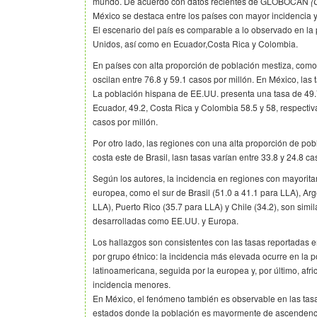
mundo. De acuerdo con datos recientes de GLOBOCAN
(
México se destaca entre los países con mayor incidencia y 
El escenario del país es comparable a lo observado en la
Unidos, así como en Ecuador,Costa Rica y Colombia.
En países con alta proporción de población mestiza, como 
oscilan entre 76.8 y 59.1 casos por millón. En México, las
La población hispana de EE.UU. presenta una tasa de 49.
Ecuador, 49.2, Costa Rica y Colombia 58.5 y 58, respectiv
casos por millón.
Por otro lado, las regiones con una alta proporción de po
costa este de Brasil, lasn tasas varían entre 33.8 y 24.8 ca
Según los autores, la incidencia en regiones con mayorit
europea, como el sur de Brasil (51.0 a 41.1 para LLA), Arg
LLA), Puerto Rico (35.7 para LLA) y Chile (34.2), son simi
desarrolladas como EE.UU. y Europa.
Los hallazgos son consistentes con las tasas reportadas e
por grupo étnico: la incidencia más elevada ocurre en la p
latinoamericana, seguida por la europea y, por último, afr
incidencia menores.
En México, el fenómeno también es observable en las tasa
estados donde la población es mayormente de ascendenc