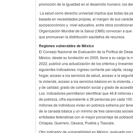
promoción de la igualdad en el desarrollo humano, los der
La salud como derecho universal implica que todas las pe
basada en necesidades propias, al margen de sus caracterí
socioeconómico y nivel educativo, entre otros condicionan
Organización Mundial de la Salud (OMS) convocan a que lo
que promuevan la distribución equitativa de recursos.
Regiones vulnerables de México
El Consejo Nacional de Evaluación de la Política de Des
México, desde su fundación en 2005, tiene a su cargo la m
2022, publicó una actualización de los criterios y lineamien
siguientes indicadores: ingreso corriente per cápita, reza
hogar, acceso a los servicios de salud, acceso a la seguri
la vivienda, acceso a los servicios básicos en la vivienda, 
y de calidad, grado de cohesión social y grado de accesib
Los indicadores permitieron identificar que 46.8 millones 
de pobreza, cifra equivalente a 36 personas por cada 100
millones de individuos vivían en pobreza extrema por tene
de la canasta básica y un mínimo de tres carencias sociale
entidades federativas con el mayor porcentaje de poblaci
Chiapas, Guerrero, Oaxaca, Puebla y Tlaxcala.
Otro indicador de vulnerabilidad en México, evaluado po