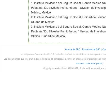
1. Instituto Mexicano del Seguro Social, Centro Médico Nac
Pediatría "Dr. Silvestre Frenk Freund", División de Invest
México, México
2. Instituto Mexicano del Seguro Social, Unidad de Educac
Ciudad de México
3. Instituto Mexicano del Seguro Social, Centro Médico Nac
Pediatría "Dr. Silvestre Frenk Freund", Unidad de Investi
Clínica. Ciudad de México.
Acerca de SIIC
|
Estructura de SIIC
|
Con
Investigación+Documentación S.A. edita los contenidos científicos de
saludpublica.c
Los documentos que integran la base de datos de
saludpublica.com
son provistos por prestigiosas fuen
Noticias Científicas (
a
SNC
).
Copyright saludpublica© 1999-2022, Sociedad Iberoamericana de