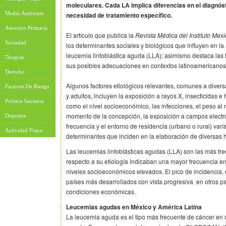
moleculares. Cada LA implica diferencias en el diagnós
Medio Ambiente
necesidad de tratamiento específico.
Atencion Primaria
El artículo que publica la
Revista Médica del Instituto Mex
Sociedad
los determinantes sociales y biológicos que influyen en la 
leucemia linfoblástica aguda (LLA); asimismo destaca las 
Terapias
sus posibles adecuaciones en contextos latinoamericano
Derecho
Algunos factores etiológicos relevantes, comunes a diver
Factores De Riesgo
y adultos, incluyen la exposición a rayos X, insecticidas e 
Politica Sanitaria
como el nivel socioeconómico, las infecciones, el peso al 
momento de la concepción, la exposición a campos elect
Deportes
frecuencia y el entorno de residencia (urbano o rural) varí
Actividad Fisica
determinantes que inciden en la elaboración de diversas h
Las leucemias linfoblásticas agudas (LLA) son las más fre
respecto a su etiología indicaban una mayor frecuencia e
niveles socioeconómicos elevados. El pico de incidencia, 
países más desarrollados con vista progresiva en otros 
condiciones económicas.
Leucemias agudas en México y América Latina
La leucemia aguda es el tipo más frecuente de cáncer en 