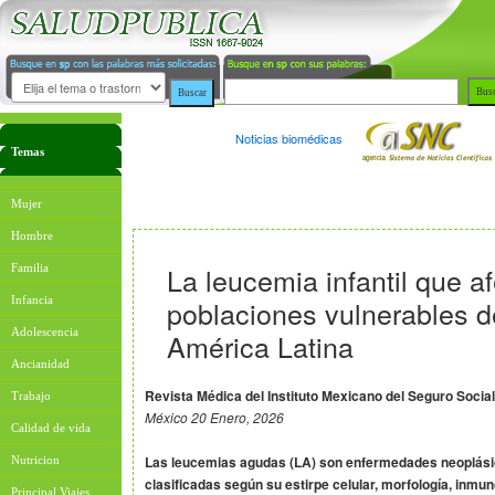
Noticias biomédicas
Temas
Mujer
Hombre
La leucemia infantil que af
Familia
Infancia
poblaciones vulnerables 
Adolescencia
América Latina
Ancianidad
Revista Médica del Instituto Mexicano del Seguro Social
Trabajo
México 20 Enero, 2026
Calidad de vida
Las leucemias agudas (LA) son enfermedades neoplás
Nutricion
clasificadas según su estirpe celular, morfología, inmun
Principal Viajes